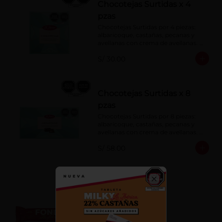
Chocotejas Surtidas x 4
pzas
Chocotejas Surtidas por 4 piezas: 
albaricoque, castañas, pecanas y 
avellanas con crema de avellanas. 
Rellenas con manjar de olla.
S/ 30.00
Chocotejas Surtidas x 8
pzas
Chocotejas Surtidas por 8 piezas: 
albaricoque, castañas, pecanas y 
avellanas con crema de avellanas. 
Rellenas con manjar de olla.
S/ 58.00
Fondy Dark 50 g
Close