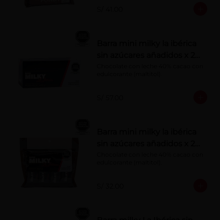
S/ 41.00
Barra mini milky la ibérica
sin azúcares añadidos x 20
g x 20 pzs
Chocolate con leche 40% cacao con 
edulcorante (maltitol).
S/ 57.00
Barra mini milky la ibérica
sin azúcares añadidos x 20
g x 10 pzs
Chocolate con leche 40% cacao con 
edulcorante (maltitol).
S/ 32.00