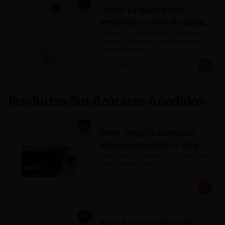
Turrón La Ibérica con
almendras y miel de abeja
x 75g
Nougat con almendras y miel de 
abejas. Elaborado artesanalmente.

Presentación por 75 g
S/ 19.00
Productos Sin Azúcares Añadidos
Barra milky la ibérica sin
azúcares añadidos x 50 g x
10 pzs
Chocolate con leche 40% cacao con 
edulcorante (maltitol).
S/ 65.00
Barra fondy la ibérica sin