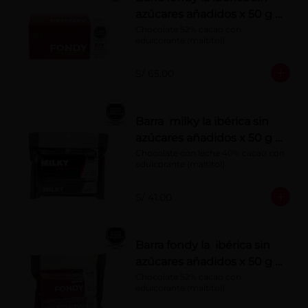
azúcares añadidos x 50 g x
10 pzs
Chocolate 52% cacao con 
edulcorante (maltitol)
S/ 65.00
Barra milky la ibérica sin
azúcares añadidos x 50 g x
6 pzs
Chocolate con leche 40% cacao con 
edulcorante (maltitol).
S/ 41.00
Barra fondy la ibérica sin
azúcares añadidos x 50 g x
6 pzs
Chocolate 52% cacao con 
edulcorante (maltitol)