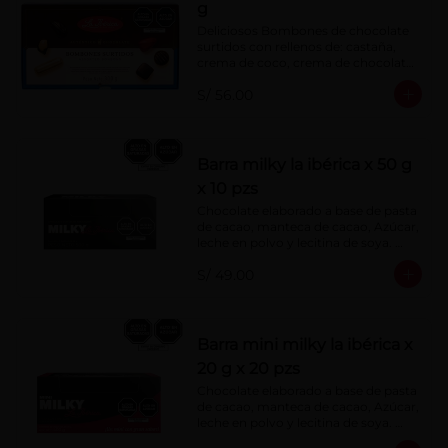
g
Deliciosos Bombones de chocolate 
surtidos con rellenos de: castaña, 
crema de coco, crema de chocolate, 
crema de leche, crema sabor a 
S/ 56.00
menta, barquillo relleno de crema de 
castaña con pasta de cacao, 
confitura de ciruela, mazapán de 
castaña, caramelo blando sabor a 
vainilla, turrón. Cobertura de 
Barra milky la ibérica x 50 g
chocolate: 52% cacao.
x 10 pzs
Chocolate elaborado a base de pasta 
de cacao, manteca de cacao, Azúcar, 
leche en polvo y lecitina de soya. 
Porcentaje de Cacao: 40%.
S/ 49.00
Barra mini milky la ibérica x
20 g x 20 pzs
Chocolate elaborado a base de pasta 
de cacao, manteca de cacao, Azúcar, 
leche en polvo y lecitina de soya. 
Porcentaje de Cacao: 40%.