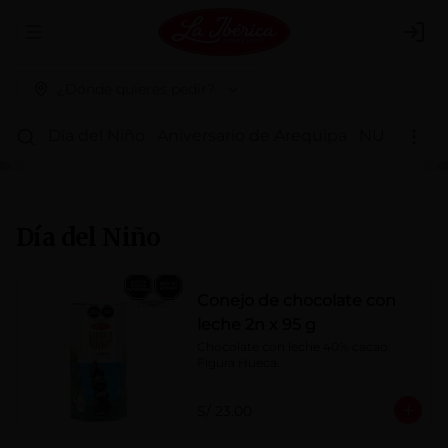
Abrir menu de navegación
Logi
¿Dónde quieres pedir?
Día del Niño
Aniversario de Arequipa
NUEVOS 
Día del Niño
Conejo de chocolate con
leche 2n x 95 g
Chocolate con leche 40% cacao. 
Figura Hueca.
S/ 23.00