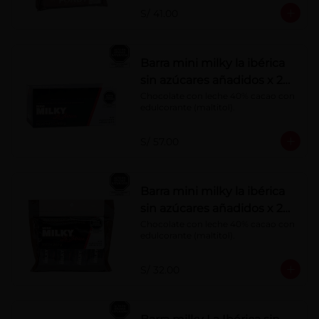
S/ 41.00
Barra mini milky la ibérica
sin azúcares añadidos x 20
g x 20 pzs
Chocolate con leche 40% cacao con 
edulcorante (maltitol).
S/ 57.00
Barra mini milky la ibérica
sin azúcares añadidos x 20
g x 10 pzs
Chocolate con leche 40% cacao con 
edulcorante (maltitol).
S/ 32.00