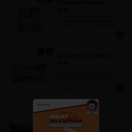
Chocotejas Surtidas x 4
pzas
Chocotejas Surtidas por 4 piezas: 
albaricoque, castañas, pecanas y 
avellanas con crema de avellanas. 
Rellenas con manjar de olla.
S/ 30.00
Chocotejas Surtidas x 8
pzas
Chocotejas Surtidas por 8 piezas: 
albaricoque, castañas, pecanas y 
avellanas con crema de avellanas. 
Rellenas con manjar de olla.
S/ 58.00
Fondy Dark 50 g
Close