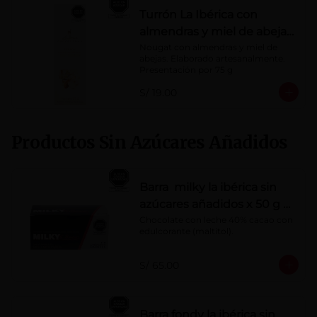
Turrón La Ibérica con
almendras y miel de abeja
x 75g
Nougat con almendras y miel de 
abejas. Elaborado artesanalmente.

Presentación por 75 g
S/ 19.00
Productos Sin Azúcares Añadidos
Barra milky la ibérica sin
azúcares añadidos x 50 g x
10 pzs
Chocolate con leche 40% cacao con 
edulcorante (maltitol).
S/ 65.00
Barra fondy la ibérica sin