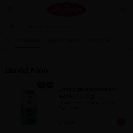
Abrir menu de navegación
Logi
¿Dónde quieres pedir?
ritos
Bombones
Milky La Ibérica
Chocotejas
Fondy L
Día del Niño
Conejo de chocolate con
leche 2n x 95 g
Chocolate con leche 40% cacao. 
Figura Hueca.
S/ 23.00