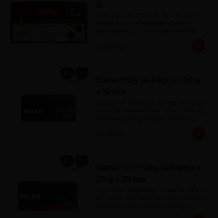
g
Deliciosos Bombones de chocolate 
surtidos con rellenos de: castaña, 
crema de coco, crema de chocolate, 
crema de leche, crema sabor a 
S/ 56.00
menta, barquillo relleno de crema de 
castaña con pasta de cacao, 
confitura de ciruela, mazapán de 
castaña, caramelo blando sabor a 
vainilla, turrón. Cobertura de 
Barra milky la ibérica x 50 g
chocolate: 52% cacao.
x 10 pzs
Chocolate elaborado a base de pasta 
de cacao, manteca de cacao, Azúcar, 
leche en polvo y lecitina de soya. 
Porcentaje de Cacao: 40%.
S/ 49.00
Barra mini milky la ibérica x
20 g x 20 pzs
Chocolate elaborado a base de pasta 
de cacao, manteca de cacao, Azúcar, 
leche en polvo y lecitina de soya. 
Porcentaje de Cacao: 40%.