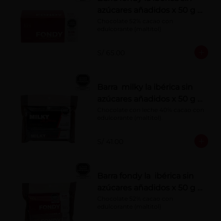
azúcares añadidos x 50 g x
10 pzs
Chocolate 52% cacao con 
edulcorante (maltitol)
S/ 65.00
Barra milky la ibérica sin
azúcares añadidos x 50 g x
6 pzs
Chocolate con leche 40% cacao con 
edulcorante (maltitol).
S/ 41.00
Barra fondy la ibérica sin
azúcares añadidos x 50 g x
6 pzs
Chocolate 52% cacao con 
edulcorante (maltitol)