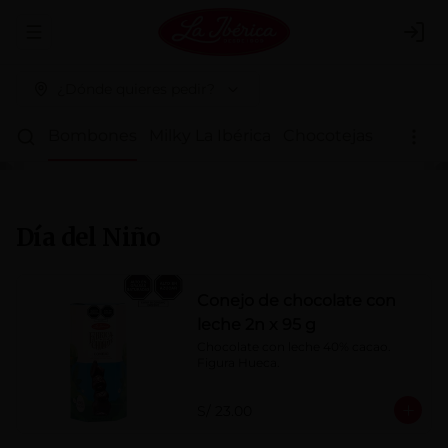
Abrir menu de navegación
Logi
¿Dónde quieres pedir?
ritos
Bombones
Milky La Ibérica
Chocotejas
Fondy L
Día del Niño
Conejo de chocolate con
leche 2n x 95 g
Chocolate con leche 40% cacao. 
Figura Hueca.
S/ 23.00