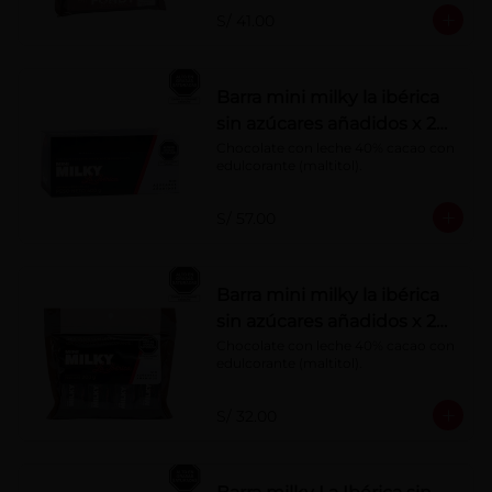
S/ 41.00
Barra mini milky la ibérica
sin azúcares añadidos x 20
g x 20 pzs
Chocolate con leche 40% cacao con 
edulcorante (maltitol).
S/ 57.00
Barra mini milky la ibérica
sin azúcares añadidos x 20
g x 10 pzs
Chocolate con leche 40% cacao con 
edulcorante (maltitol).
S/ 32.00