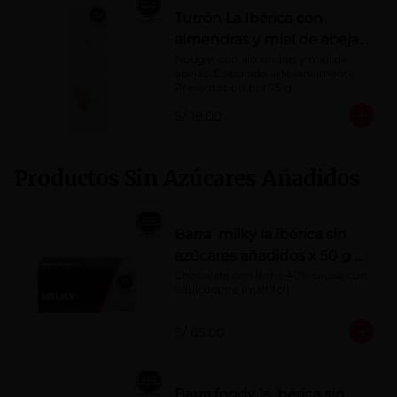
Turrón La Ibérica con
almendras y miel de abeja
x 75g
Nougat con almendras y miel de 
abejas. Elaborado artesanalmente.

Presentación por 75 g
S/ 19.00
Productos Sin Azúcares Añadidos
Barra milky la ibérica sin
azúcares añadidos x 50 g x
10 pzs
Chocolate con leche 40% cacao con 
edulcorante (maltitol).
S/ 65.00
Barra fondy la ibérica sin