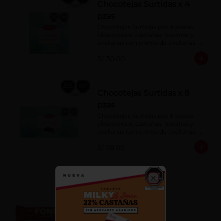
Chocotejas Surtidas x 4
pzas
Chocotejas Surtidas por 4 piezas: 
albaricoque, castañas, pecanas y 
avellanas con crema de avellanas. 
Rellenas con manjar de olla.
S/ 30.00
Chocotejas Surtidas x 8
pzas
Chocotejas Surtidas por 8 piezas: 
albaricoque, castañas, pecanas y 
avellanas con crema de avellanas. 
Rellenas con manjar de olla.
S/ 58.00
Fondy Dark 50 g
Close