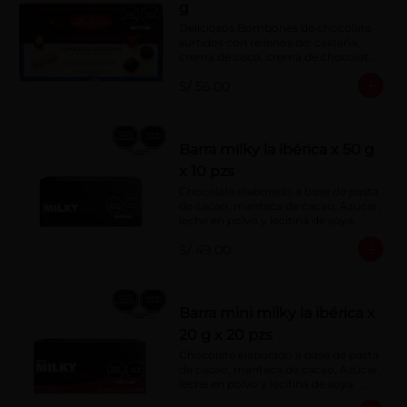
g
Deliciosos Bombones de chocolate 
surtidos con rellenos de: castaña, 
crema de coco, crema de chocolate, 
crema de leche, crema sabor a 
S/ 56.00
menta, barquillo relleno de crema de 
castaña con pasta de cacao, 
confitura de ciruela, mazapán de 
castaña, caramelo blando sabor a 
vainilla, turrón. Cobertura de 
Barra milky la ibérica x 50 g
chocolate: 52% cacao.
x 10 pzs
Chocolate elaborado a base de pasta 
de cacao, manteca de cacao, Azúcar, 
leche en polvo y lecitina de soya. 
Porcentaje de Cacao: 40%.
S/ 49.00
Barra mini milky la ibérica x
20 g x 20 pzs
Chocolate elaborado a base de pasta 
de cacao, manteca de cacao, Azúcar, 
leche en polvo y lecitina de soya. 
Porcentaje de Cacao: 40%.