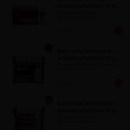
azúcares añadidos x 50 g x
10 pzs
Chocolate 52% cacao con 
edulcorante (maltitol)
S/ 65.00
Barra milky la ibérica sin
azúcares añadidos x 50 g x
6 pzs
Chocolate con leche 40% cacao con 
edulcorante (maltitol).
S/ 41.00
Barra fondy la ibérica sin
azúcares añadidos x 50 g x
6 pzs
Chocolate 52% cacao con 
edulcorante (maltitol)